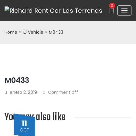
0
Home
>
ID Vehicle
>
M0433
M0433
enero 2, 2019
Comment off
You may also like
11
OCT