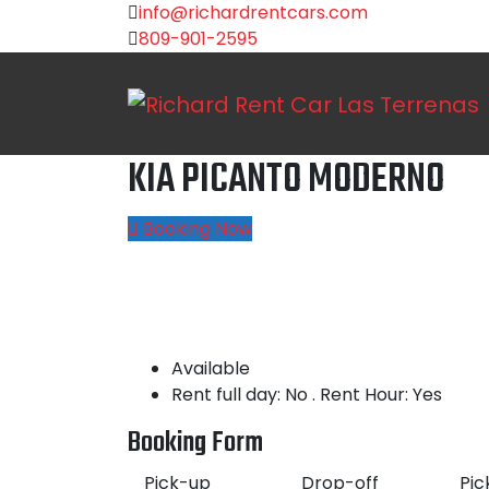
info@richardrentcars.com
809-901-2595
KIA PICANTO MODERNO
Booking Now
Available
Rent full day: No . Rent Hour: Yes
Booking Form
Pick-up
Drop-off
Pic